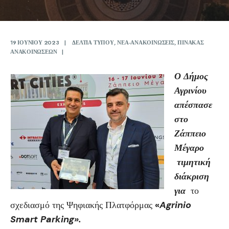
19 ΙΟΥΝΊΟΥ 2023
|
ΔΕΛΤΙΑ ΤΥΠΟΥ
,
ΝΕΑ-ΑΝΑΚΟΙΝΩΣΕΙΣ
,
ΠΙΝΑΚΑΣ
ΑΝΑΚΟΙΝΩΣΕΩΝ
|
Ο Δήμος
Αγρινίου
απέσπασε
στο
Ζάππειο
Μέγαρο
τιμητική
διάκριση
για
το
σχεδιασμό της Ψηφιακής Πλατφόρμας
«
Agrinio
Smart
Parking».